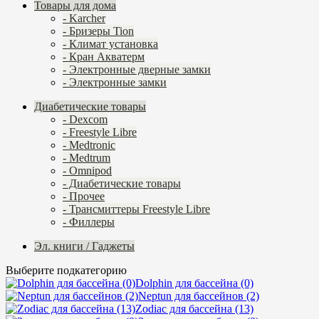
Товары для дома
- Karcher
- Бризеры Tion
- Климат установка
- Кран Акватерм
- Электронные дверные замки
- Электронные замки
Диабетические товары
- Dexcom
- Freestyle Libre
- Medtronic
- Medtrum
- Omnipod
- Диабетические товары
- Прочее
- Трансмиттеры Freestyle Libre
- Филлеры
Эл. книги / Гаджеты
Выберите подкатегорию
Dolphin для бассейна (0)
Neptun для бассейнов (2)
Zodiaс для бассейна (13)