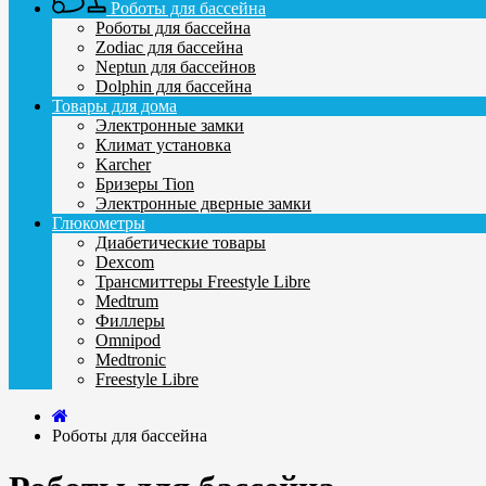
Роботы для бассейна
Роботы для бассейна
Zodiaс для бассейна
Neptun для бассейнов
Dolphin для бассейна
Товары для дома
Электронные замки
Климат установка
Karcher
Бризеры Tion
Электронные дверные замки
Глюкометры
Диабетические товары
Dexcom
Трансмиттеры Freestyle Libre
Medtrum
Филлеры
Omnipod
Medtronic
Freestyle Libre
Роботы для бассейна