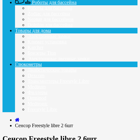
Роботы для бассейна
Роботы для бассейна
Zodiaс для бассейна
Neptun для бассейнов
Dolphin для бассейна
Товары для дома
Электронные замки
Климат установка
Karcher
Бризеры Tion
Электронные дверные замки
Глюкометры
Диабетические товары
Dexcom
Трансмиттеры Freestyle Libre
Medtrum
Филлеры
Omnipod
Medtronic
Freestyle Libre
Сенсор Freestyle libre 2 6шт
Сенсор Freestyle libre 2 6шт