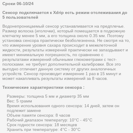
Сроки 06-10/24
Сенсор подключается к Xdrip есть режим отслеживания до
5 пользователей
Водонепроницаемый сенсор устанавливается на предплечье.
Размер волоска (иголочки), который помещается в подкожную
клетчатку менее 5 мм, а его толщина около 0.35 мм. Поэтому
установка сенсора практически безболезненна. Не смотря на то,
что измерение уровня сахара происходит в межклеточной
жидкости, результаты измерений практически не запаздывают и
имеют минимальную погрешность, по сравнению с
результатами измерений обычными глюкометрами с тест-
полосками. не требует дополнительной калибровки. Все это
выгодно отличает данную систему от других аналогичных
устройств. Сенсор производит измерение 1 раз в 15 минут и
может накапливать результаты измерений за 8 часов.
Технические характеристики сенсора :
Размеры: толщина 5 мм и диаметр 35 мм
Вес: 5 грамм
Время использования одного сенсора: 14 дней, затем он
подлежит замене
Объем памяти сенсора: 8 часов
Рабочий диапазон температур: 10°C - 45°C
Срок годности сенсора: 18 месяцев
Хранить при температуре: 4°C - 30°C