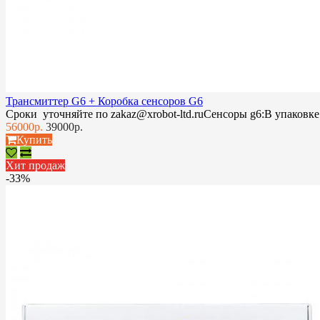
Трансмиттер G6 + Коробка сенсоров G6
Сроки уточняйте по zakaz@xrobot-ltd.ruСенсоры g6:В упаковке:
56000р.
39000р.
Купить
Хит продаж
-33%