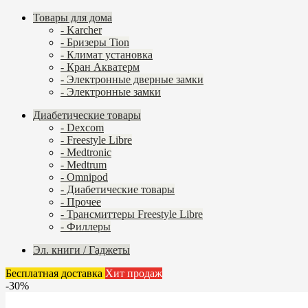
Товары для дома
- Karcher
- Бризеры Tion
- Климат установка
- Кран Акватерм
- Электронные дверные замки
- Электронные замки
Диабетические товары
- Dexcom
- Freestyle Libre
- Medtronic
- Medtrum
- Omnipod
- Диабетические товары
- Прочее
- Трансмиттеры Freestyle Libre
- Филлеры
Эл. книги / Гаджеты
Бесплатная доставка
Хит продаж
-30%